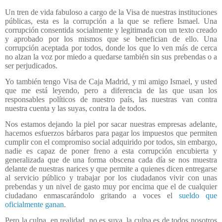
Un tren de vida fabuloso a cargo de la Visa de nuestras instituciones
públicas, esta es la corrupción a la que se refiere Ismael. Una
corrupción consentida socialmente y legitimada con un texto creado
y aprobado por los mismos que se benefician de ello. Una
corrupción aceptada por todos, donde los que lo ven más de cerca
no alzan la voz por miedo a quedarse también sin sus prebendas o a
ser perjudicados.
Yo también tengo Visa de Caja Madrid, y mi amigo Ismael, y usted
que me está leyendo, pero a diferencia de las que usan los
responsables políticos de nuestro país, las nuestras van contra
nuestra cuenta y las suyas, contra la de todos.
Nos estamos dejando la piel por sacar nuestras empresas adelante,
hacemos esfuerzos bárbaros para pagar los impuestos que permiten
cumplir con el compromiso social adquirido por todos, sin embargo,
nadie es capaz de poner freno a esta corrupción encubierta y
generalizada que de una forma obscena cada día se nos muestra
delante de nuestras narices y que permite a quienes dicen entregarse
al servicio público y trabajar por los ciudadanos vivir con unas
prebendas y un nivel de gasto muy por encima que el de cualquier
ciudadano enmascarándolo gritando a voces el
sueldo que
oficialmente ganan
.
Pero la culpa, en realidad, no es suya, la culpa es de todos nosotros